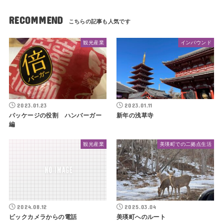
RECOMMEND
観光産業
インバウンド
2023.01.23
2023.01.11
パッケージの役割 ハンバーガー
新年の浅草寺
編
観光産業
美瑛町での二拠点生活
2024.08.12
2025.03.04
ビックカメラからの電話
美瑛町へのルート