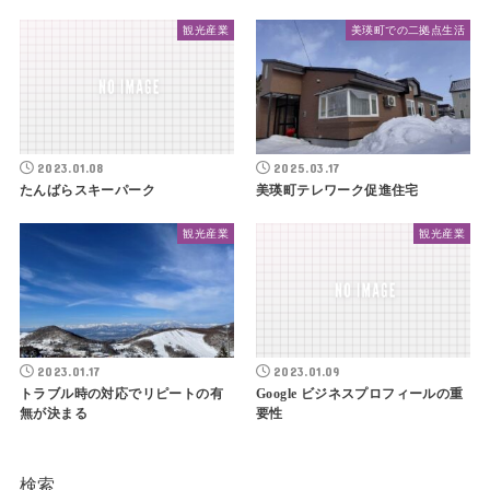
観光産業
美瑛町での二拠点生活
2023.01.08
2025.03.17
たんばらスキーパーク
美瑛町テレワーク促進住宅
観光産業
観光産業
2023.01.17
2023.01.09
トラブル時の対応でリピートの有
Google ビジネスプロフィールの重
無が決まる
要性
検索